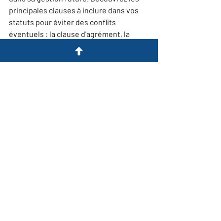
principales clauses à inclure dans vos 
statuts pour éviter des conflits 
éventuels : la clause d'agrément, la 
clause de préemption, la clause 
d'exclusion et la clause de non-
concurrence.
La clause d'agrément 
Cette clause permet de limiter l'entrée 
d'un nouvel associé dans l'entreprise. 
Elle oblige les associés à obtenir 
l'accord des autres avant de céder leurs 
parts. Elle est utile pour maintenir 
l'harmonie entre les associés et éviter 
l'arrivée d'un nouvel associé qui ne 
serait pas en phase avec les objectifs et 
les valeurs de l'entreprise.